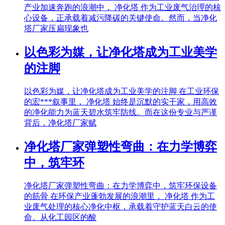
产业加速奔跑的浪潮中， 净化塔 作为工业废气治理的核
心设备，正承载着减污降碳的关键使命。然而，当净化
塔厂家压扁现象也
以色彩为媒，让净化塔成为工业美学
的注脚
以色彩为媒，让净化塔成为工业美学的注脚 在工业环保
的宏***叙事里， 净化塔 始终是沉默的实干家，用高效
的净化能力为蓝天碧水筑牢防线。而在这份专业与严谨
背后，净化塔厂家赋
净化塔厂家弹塑性弯曲：在力学博弈
中，筑牢环
净化塔厂家弹塑性弯曲：在力学博弈中，筑牢环保设备
的筋骨 在环保产业蓬勃发展的浪潮里， 净化塔 作为工
业废气处理的核心净化中枢，承载着守护蓝天白云的使
命。从化工园区的酸