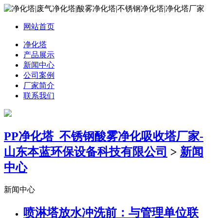
网站首页
净化塔
产品展示
新闻中心
公司案例
厂家简介
联系我们
PP净化塔_不锈钢酸雾净化吸收塔厂家-
山东本蓝环保设备科技有限公司
>
新闻
中心
新闻中心
喷淋塔放水冲洗前：与管理单位联