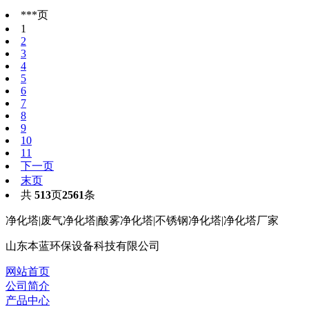
***页
1
2
3
4
5
6
7
8
9
10
11
下一页
末页
共
513
页
2561
条
净化塔|废气净化塔|酸雾净化塔|不锈钢净化塔|净化塔厂家
山东本蓝环保设备科技有限公司
网站首页
公司简介
产品中心