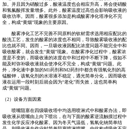
加。并且因为硝酸过多，酸液温度也会相应升高，将会使硝酸
和氢氟酸挥发量增多。此外，酸雾温度过高也会影响吸收液的
吸收功率。因而，酸雾很多添加是构成酸雾净化塔净化不完
全，构成“黄烟”现象的主要原因。
酸雾净化工艺不完善不同原料的钦材需求选用相应配比的
酸洗工艺，发生的酸雾的浓度也不相同，导致酸雾吸收液的配
比也就不同。因而，一旦吸收液因配比浓度问题不能完全中和
吸收酸雾，就会发生“黄烟”现象。在酸雾净化过程中，酸雾浓
度是不变的，而吸收液的浓度在中和过程中不断下降，假如不
能及时弥补吸收液就会使净化不完全，构成“黄烟”问题。此
外，净化液中参加的M1药剂和M2药剂中都含有强氧化剂的高
锰酸钾，该氧化剂的水溶液不稳定，遇光简单分化，因而吸收
液在运用一段时刻后就会因为“老化”而失效，这也简单构
成“黄烟”问题。
（2）设备方面因素
喷嘴阻塞在四级吸收塔中均选用喷淋式中和酸雾办法，即
吸收液从喷嘴由上向下喷出，在与下面的酸雾逆流触摸过程中
发生化学反应净化酸雾。因为冬天气温低，氢氧化钠简单结
晶，则吸收液在作业时简单阻塞喷淋喷嘴。由此构成吸收不完