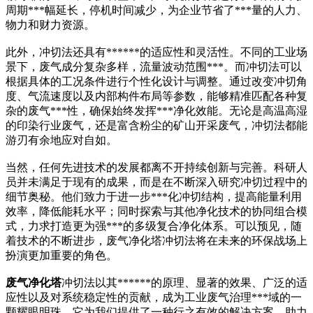
周期***幅延长，停机时间减少，为企业节省了***量的人力、
物力和财力资源。
此外，冲切法还具有******的适应性和灵活性。不同的工业场
景下，废气成分复杂多样，流量波动范围***。而冲切法可以
根据具体的工况条件进行个性化设计与调整。通过改变冲切角
度、气流速度以及内部构件布局等参数，能够精准匹配各种复
杂的废气***性，确保始终发挥***净化效能。无论是高温高湿
的印染行业废气，还是富含粉尘的矿山开采废气，冲切法都能
游刃有余地应对自如。
当然，任何先进技术的发展都离不开持续创新与完善。科研人
员并未满足于现有的成果，而是在不断深入研究冲切过程中的
细节奥秘。他们致力于进一步***化冲切结构，提高能量利用
效率，降低能耗水平；同时探索与其他净化技术的协同组合模
式，力求打造更为强***的多级复合净化体系。可以预见，随
着技术的不断进步，废气净化塔冲切法将在未来的环保战场上
扮演更加重要的角色。
废气净化塔
冲切法以其******的原理、显著的效果、广泛的适
应性以及对系统稳定性的贡献，成为工业废气治理***域的一
颗耀眼明珠。它为我们提供了一种行之有效的解决方案，助力