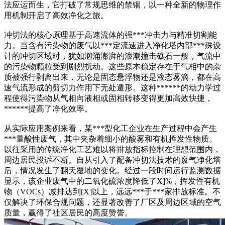
法应运而生，它打破了常规思维的禁锢，以一种全新的物理作
用机制开启了高效净化之旅。
冲切法的核心原理基于高速流体的强***冲击力与精准切割能
力。当含有污染物的废气以***定流速进入净化塔内部***殊设
计的冲切区域时，犹如汹涌澎湃的浪潮撞击礁石一般，气流中
的污染物颗粒受到剧烈扰动。这些原本稳定存在于气相中的杂
质被强行剥离出来，无论是固态悬浮物还是液态雾滴，都在高
速气流形成的剪切力作用下无处遁形。这种******的动力学过
程使得污染物从气相向液相或固相转移变得更加高效快捷，
******提高了净化效率。
从实际应用案例来看，某***型化工企业在生产过程中会产生
***量酸性废气，其中夹杂着细小的酸雾和有机挥发性物质。
以往采用的传统净化工艺难以将排放指标控制在理想范围内，
周边居民投诉不断。自从引入了配备冲切法技术的废气净化塔
后，情况发生了翻天覆地的变化。经过一段时间运行监测数据
显示，该企业废气中的二氧化硫浓度降低了X]%，挥发性有机
物（VOCs）减排达到[X]以上，远远***于***家排放标准。不
仅解决了环保合规问题，还显著改善了厂区及周边区域的空气
质量，赢得了社区居民的高度赞誉。